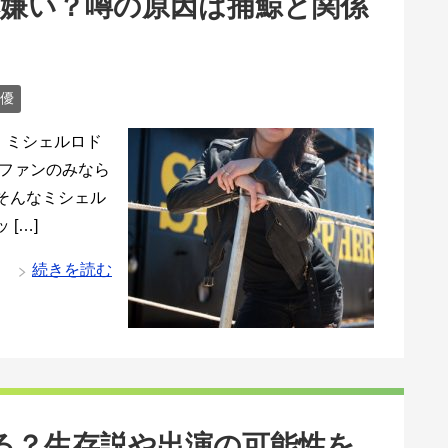
嫌い？噂の原因は捕鯨と関係
優
、ミシェルロド
性ファンのみなら
そんなミシェル
[…]
続きを読む
る？生存説や出演の可能性を