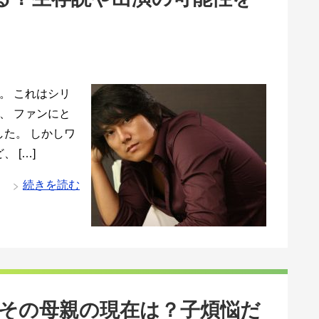
。 これはシリ
、 ファンにと
た。 しかしワ
 […]
続きを読む
その母親の現在は？子煩悩だ