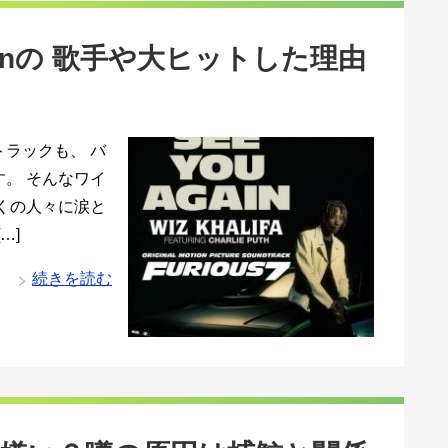
gainの 歌手や大ヒットした理由
ラックも、 バ
。 そんなワイ
くの人々に涙と
…]
続きを読む