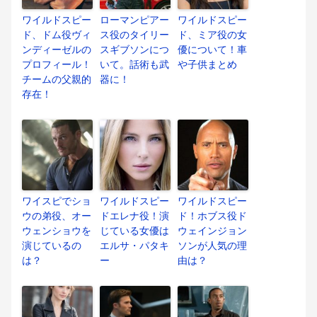
ワイルドスピー
ローマンピアー
ワイルドスピー
ド、ドム役ヴィ
ス役のタイリー
ド、ミア役の女
ンディーゼルの
スギブソンにつ
優について！車
プロフィール！
いて。話術も武
や子供まとめ
チームの父親的
器に！
存在！
ワイスピでショ
ワイルドスピー
ワイルドスピー
ウの弟役、オー
ドエレナ役！演
ド！ホブス役ド
ウェンショウを
じている女優は
ウェインジョン
演じているの
エルサ・パタキ
ソンが人気の理
は？
ー
由は？