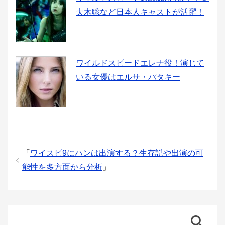
夫木聡など日本人キャストが活躍！
ワイルドスピードエレナ役！演じて
いる女優はエルサ・パタキー
「
ワイスピ9にハンは出演する？生存説や出演の可
能性を多方面から分析
」