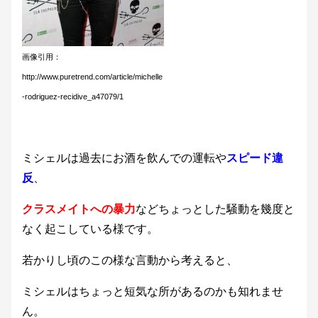
画像引用：
http://www.puretrend.com/article/michelle
-rodriguez-recidive_a47079/1
ミシェルは過去にお酒を飲んでの運転や
スピード違
反
、
クラスメイトへの暴力
などちょっとした騒動を幾度と
なく起こしている様です。
若かりし頃のこの様な言動から考えると、
ミシェルはちょっと短気な所があるのかも知れませ
ん。