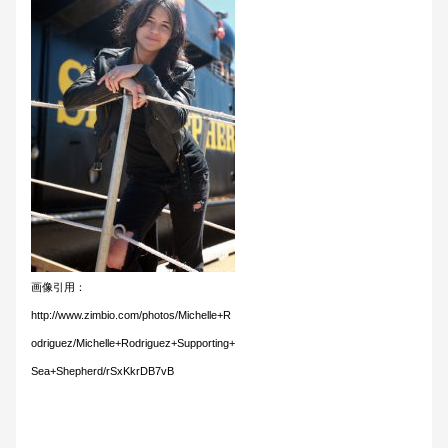
画像引用：
http://www.zimbio.com/photos/Michelle+R
odriguez/Michelle+Rodriguez+Supporting+
Sea+Shepherd/rSxKkrDB7vB